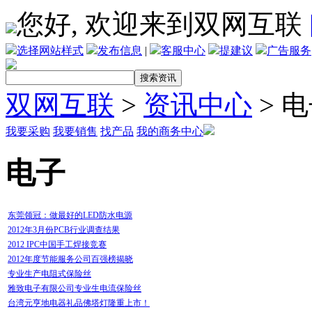
您好, 欢迎来到双网互联
选择网站样式
发布信息
|
客服中心
提建议
广告服务
双网互联
>
资讯中心
> 
我要采购
我要销售
找产品
我的商务中心
电子
东莞领冠：做最好的LED防水电源
2012年3月份PCB行业调查结果
2012 IPC中国手工焊接竞赛
2012年度节能服务公司百强榜揭晓
专业生产电阻式保险丝
雅致电子有限公司专业生电流保险丝
台湾元亨地电器礼品佛塔灯隆重上市！