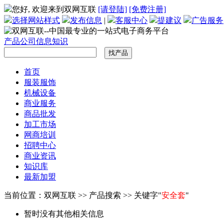
您好, 欢迎来到双网互联
[请登陆]
[免费注册]
选择网站样式
发布信息
|
客服中心
提建议
广告服务
产品
公司
信息
知识
首页
服装服饰
机械设备
商业服务
商品批发
加工市场
网商培训
招聘中心
商业资讯
知识库
最新加盟
当前位置：双网互联 >> 产品搜索 >> 关键字"
安全套
"
暂时没有其他相关信息