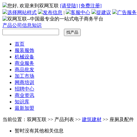
您好, 欢迎来到双网互联
[请登陆]
[免费注册]
选择网站样式
发布信息
|
客服中心
提建议
广告服务
产品
公司
信息
知识
首页
服装服饰
机械设备
商业服务
商品批发
加工市场
网商培训
招聘中心
商业资讯
知识库
最新加盟
当前位置：双网互联 >> 产品列表 >>
建筑建材
>> 座厕及配件
暂时没有其他相关信息