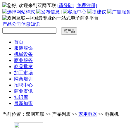
您好, 欢迎来到双网互联
[请登陆]
[免费注册]
选择网站样式
发布信息
|
客服中心
提建议
广告服务
产品
公司
信息
知识
首页
服装服饰
机械设备
商业服务
商品批发
加工市场
网商培训
招聘中心
商业资讯
知识库
最新加盟
当前位置：双网互联 >> 产品列表 >>
家用电器
>> 电视机