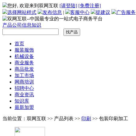
您好, 欢迎来到双网互联
[请登陆]
[免费注册]
选择网站样式
发布信息
|
客服中心
提建议
广告服务
产品
公司
信息
知识
首页
服装服饰
机械设备
商业服务
商品批发
加工市场
网商培训
招聘中心
商业资讯
知识库
最新加盟
当前位置：双网互联 >> 产品列表 >>
印刷
>> 包装印刷加工