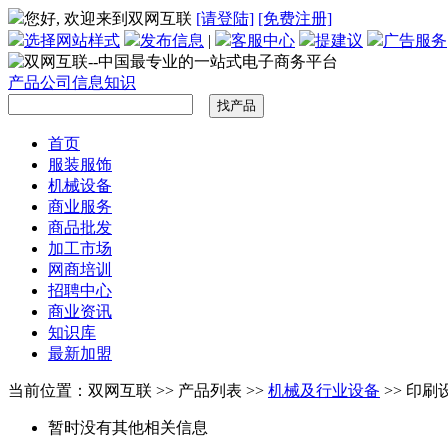
您好, 欢迎来到双网互联
[请登陆]
[免费注册]
选择网站样式
发布信息
|
客服中心
提建议
广告服务
产品
公司
信息
知识
首页
服装服饰
机械设备
商业服务
商品批发
加工市场
网商培训
招聘中心
商业资讯
知识库
最新加盟
当前位置：双网互联 >> 产品列表 >>
机械及行业设备
>> 印刷
暂时没有其他相关信息